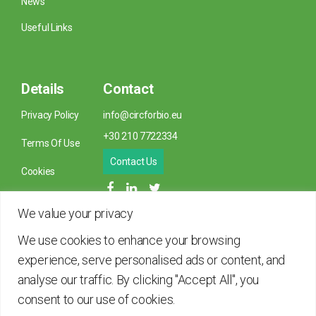
News
Useful Links
Details
Contact
Privacy Policy
info@circforbio.eu
+30 210 7722334
Terms Of Use
Contact Us
Cookies
We value your privacy
We use cookies to enhance your browsing
Co-finanziato dall'Unione Europea. Le opinioni e le
experience, serve personalised ads or content, and
dichiarazioni espresse sono esclusivamente quelle
analyse our traffic. By clicking "Accept All", you
degli autori e non rappresentano necessariamente
consent to our use of cookies.